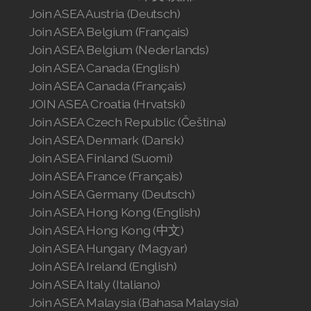
Join ASEA United States (English)
Join ASEA Austria (Deutsch)
Join ASEA Belgium (Français)
Join ASEA United States (Español)
Join ASEA Belgium (Nederlands)
Join ASEA Canada (English)
Join ASEA Canada (Français)
JOIN ASEA Croatia (Hrvatski)
Join ASEA Czech Republic (Čeština)
Join ASEA Denmark (Dansk)
Join ASEA Finland (Suomi)
Join ASEA France (Français)
Join ASEA Germany (Deutsch)
Join ASEA Hong Kong (English)
Join ASEA Hong Kong (中文)
Join ASEA Hungary (Magyar)
Join ASEA Ireland (English)
Join ASEA Italy (Italiano)
Join ASEA Malaysia (Bahasa Malaysia)