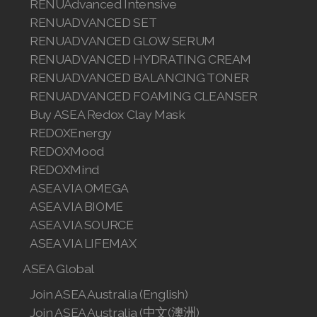
RENUAdvanced Intensive
Join ASEA Singapore (English)
RENUADVANCED SET
RENUADVANCED GLOW SERUM
Join ASEA Slovakia (Slovenský)
RENUADVANCED HYDRATING CREAM
RENUADVANCED BALANCING TONER
Join ASEA Slovenia (Slovenščina)
RENUADVANCED FOAMING CLEANSER
Join ASEA Spain (Español)
Buy ASEA Redox Clay Mask
REDOXEnergy
Join ASEA Sweden (Svenska)
REDOXMood
REDOXMind
Join ASEA Switzerland (Deutsch)
ASEA VIA OMEGA
Join ASEA Switzerland (Français)
ASEA VIA BIOME
ASEA VIA SOURCE
Join ASEA Taiwan (中文)
ASEA VIA LIFEMAX
Join ASEA Thailand (ไทย)
ASEA Global
Join ASEA Australia (English)
Join ASEA United Kingdom (English)
Join ASEA Australia (中文(澳洲)