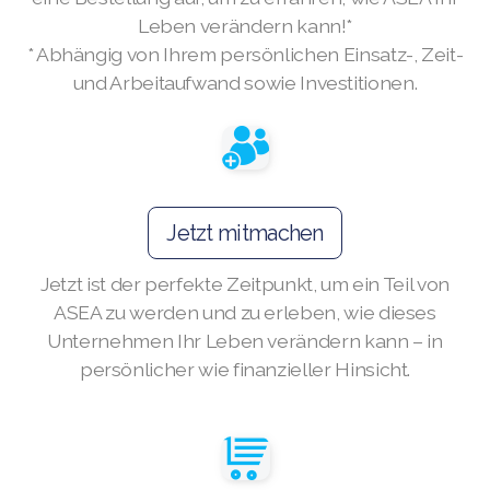
Leben verändern kann!*
* Abhängig von Ihrem persönlichen Einsatz-, Zeit-
und Arbeitaufwand sowie Investitionen.
Join ASEA Australia (English)
Join ASEA Australia (中文(澳洲)
Join ASEA Austria (Deutsch)
Jetzt mitmachen
Join ASEA Belgium (Français)
Jetzt ist der perfekte Zeitpunkt, um ein Teil von
Join ASEA Belgium (Nederlands)
ASEA zu werden und zu erleben, wie dieses
Unternehmen Ihr Leben verändern kann – in
Join ASEA Canada (English)
persönlicher wie finanzieller Hinsicht.
Join ASEA Canada (Français)
JOIN ASEA Croatia (Hrvatski)
Join ASEA Czech Republic (Čeština)