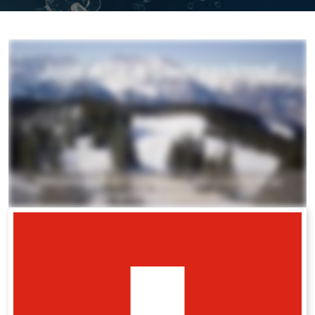
All ASEA Products
ASEA Redox Supplement
RENU 28
RENUAdvanced Intensive
RENUADVANCED SET
RENUADVANCED GLOW SERUM
RENUADVANCED HYDRATING CREAM