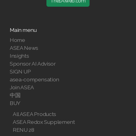
The1AIweb.com
Join ASEA Malaysia (English)
Join ASEA Malaysia (中文)
Main menu
Join ASEA Mexico (Español)
Home
ASEA News
Join ASEA Netherlands (Nederlands)
Insights
Join ASEA New Zealand (English)
Sponsor AI Advisor
SIGN UP
Join ASEA Norway (Norsk)
asea-compensation
Join ASEA
Join ASEA Philippines (English)
中国
BUY
Join ASEA Poland (English)
All ASEA Products
Join ASEA Portugal (Português)
ASEA Redox Supplement
RENU 28
Join ASEA Romania (Română)