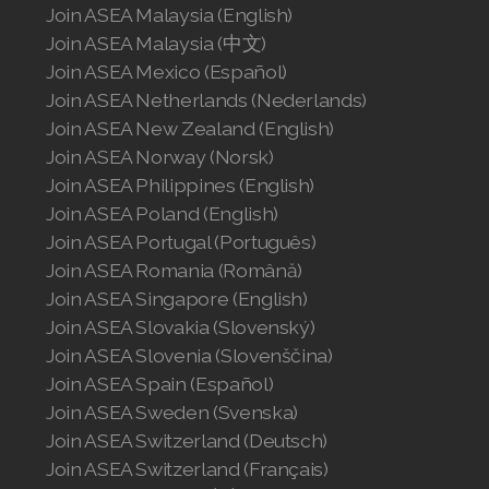
Join ASEA Malaysia (English)
Join ASEA Malaysia (中文)
Join ASEA Mexico (Español)
Join ASEA Netherlands (Nederlands)
Join ASEA New Zealand (English)
Join ASEA Norway (Norsk)
Join ASEA Philippines (English)
Join ASEA Poland (English)
Join ASEA Portugal (Português)
Join ASEA Romania (Română)
Join ASEA Singapore (English)
Join ASEA Slovakia (Slovenský)
Join ASEA Slovenia (Slovenščina)
Join ASEA Spain (Español)
Join ASEA Sweden (Svenska)
Join ASEA Switzerland (Deutsch)
Join ASEA Switzerland (Français)