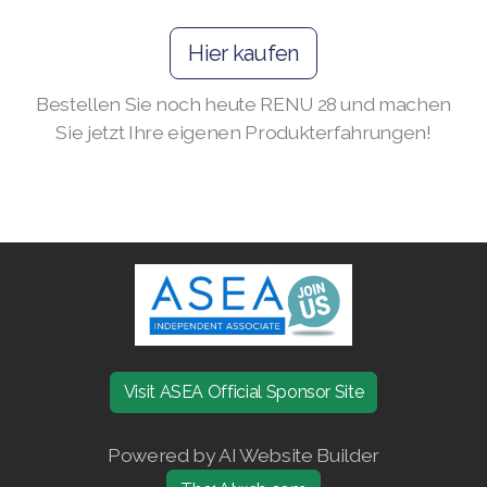
Join ASEA Denmark (Dansk)
Hier kaufen
Join ASEA Finland (Suomi)
Bestellen Sie noch heute RENU 28 und machen
Sie jetzt Ihre eigenen Produkterfahrungen!
Join ASEA France (Français)
Join ASEA Germany (Deutsch)
Join ASEA Hong Kong (English)
Join ASEA Hong Kong (中文)
Join ASEA Hungary (Magyar)
Join ASEA Ireland (English)
Visit ASEA Official Sponsor Site
Join ASEA Italy (Italiano)
Powered by AI Website Builder
Join ASEA Malaysia (Bahasa Malaysia)