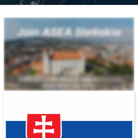
All ASEA Products
ASEA Redox Supplement
RENU 28
RENUAdvanced Intensive
RENUADVANCED SET
RENUADVANCED GLOW SERUM
RENUADVANCED HYDRATING CREAM