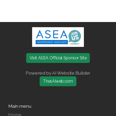
Join ASEA Denmark (Dansk)
Join ASEA Finland (Suomi)
Join ASEA France (Français)
Join ASEA Germany (Deutsch)
Join ASEA Hong Kong (English)
Visit ASEA Official Sponsor Site
Join ASEA Hong Kong (中文)
Powered by AI Website Builder
Join ASEA Hungary (Magyar)
The1AIweb.com
Join ASEA Ireland (English)
Join ASEA Italy (Italiano)
Main menu
Join ASEA Malaysia (Bahasa Malaysia)
Home