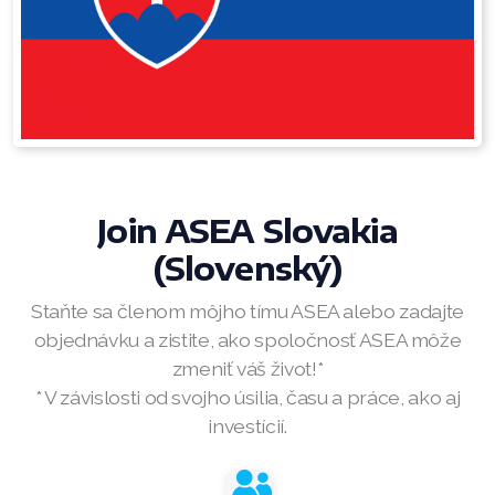
RENUADVANCED BALANCING TONER
RENUADVANCED FOAMING CLEANSER
Buy ASEA Redox Clay Mask
REDOXEnergy
Join ASEA Slovakia
REDOXMood
(Slovenský)
REDOXMind
Staňte sa členom môjho tímu ASEA alebo zadajte
ASEA VIA OMEGA
objednávku a zistite, ako spoločnosť ASEA môže
zmeniť váš život!*
ASEA VIA BIOME
* V závislosti od svojho úsilia, času a práce, ako aj
investícií.
ASEA VIA SOURCE
ASEA VIA LIFEMAX