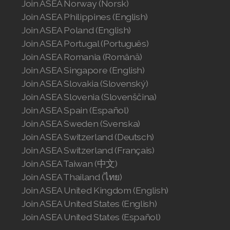
Join ASEA Norway (Norsk)
Join ASEA Philippines (English)
Join ASEA Poland (English)
Join ASEA Portugal (Português)
Join ASEA Romania (Română)
Join ASEA Singapore (English)
Join ASEA Slovakia (Slovenský)
Join ASEA Slovenia (Slovenščina)
Join ASEA Spain (Español)
Join ASEA Sweden (Svenska)
Join ASEA Switzerland (Deutsch)
Join ASEA Switzerland (Français)
Join ASEA Taiwan (中文)
Join ASEA Thailand (ไทย)
Join ASEA United Kingdom (English)
Join ASEA United States (English)
Join ASEA United States (Español)