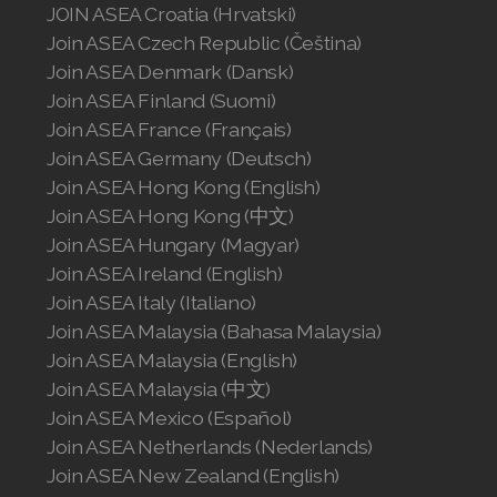
JOIN ASEA Croatia (Hrvatski)
Join ASEA United States (English)
Join ASEA Czech Republic (Čeština)
Join ASEA United States (Español)
Join ASEA Denmark (Dansk)
Join ASEA Finland (Suomi)
Join ASEA France (Français)
Join ASEA Germany (Deutsch)
Join ASEA Hong Kong (English)
Join ASEA Hong Kong (中文)
Join ASEA Hungary (Magyar)
Join ASEA Ireland (English)
Join ASEA Italy (Italiano)
Join ASEA Malaysia (Bahasa Malaysia)
Join ASEA Malaysia (English)
Join ASEA Malaysia (中文)
Join ASEA Mexico (Español)
Join ASEA Netherlands (Nederlands)
Join ASEA New Zealand (English)