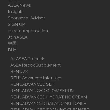
ASEA News
Join ASEA Malaysia (English)
Insights
Sponsor AI Advisor
Join ASEA Malaysia (中文)
SIGN UP
Join ASEA Mexico (Español)
asea-compensation
Join ASEA
Join ASEA Netherlands (Nederlands)
中国
BUY
Join ASEA New Zealand (English)
All ASEA Products
Join ASEA Norway (Norsk)
ASEA Redox Supplement
RENU 28
Join ASEA Philippines (English)
RENUAdvanced Intensive
Join ASEA Poland (English)
RENUADVANCED SET
RENUADVANCED GLOW SERUM
Join ASEA Portugal (Português)
RENUADVANCED HYDRATING CREAM
RENUADVANCED BALANCING TONER
Join ASEA Romania (Română)
RENUADVANCED FOAMING CLEANSER