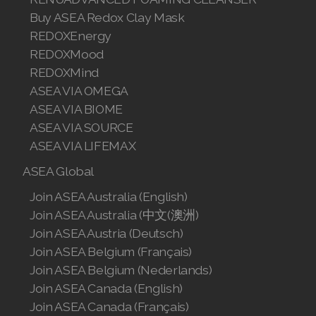
Join ASEA Singapore (English)
Buy ASEA Redox Clay Mask
REDOXEnergy
Join ASEA Slovakia (Slovenský)
REDOXMood
REDOXMind
Join ASEA Slovenia (Slovenščina)
ASEA VIA OMEGA
ASEA VIA BIOME
Join ASEA Spain (Español)
ASEA VIA SOURCE
Join ASEA Sweden (Svenska)
ASEA VIA LIFEMAX
ASEA Global
Join ASEA Switzerland (Deutsch)
Join ASEA Australia (English)
Join ASEA Switzerland (Français)
Join ASEA Australia (中文(澳洲)
Join ASEA Austria (Deutsch)
Join ASEA Taiwan (中文)
Join ASEA Belgium (Français)
Join ASEA Thailand (ไทย)
Join ASEA Belgium (Nederlands)
Join ASEA Canada (English)
Join ASEA United Kingdom (English)
Join ASEA Canada (Français)