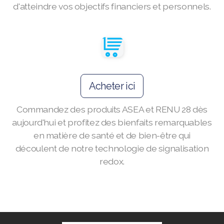
d'atteindre vos objectifs financiers et personnels.
Join ASEA Australia (English)
Join ASEA Australia (中文(澳洲)
Acheter ici
Join ASEA Austria (Deutsch)
Commandez des produits ASEA et RENU 28 dès
Join ASEA Belgium (Français)
aujourd'hui et profitez des bienfaits remarquables
Join ASEA Belgium (Nederlands)
en matière de santé et de bien-être qui
découlent de notre technologie de signalisation
Join ASEA Canada (English)
redox.
Join ASEA Canada (Français)
JOIN ASEA Croatia (Hrvatski)
Join ASEA Czech Republic (Čeština)