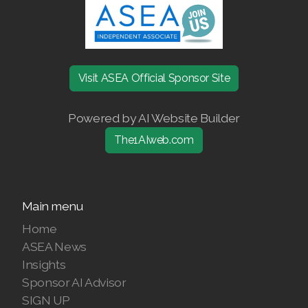
Join ASEA Denmark (Dansk)
Join ASEA Finland (Suomi)
Visit ASEA Official Sponsor Site
Join ASEA France (Français)
Powered by AI Website Builder
Join ASEA Germany (Deutsch)
The1AIweb.com
Join ASEA Hong Kong (English)
Join ASEA Hong Kong (中文)
Main menu
Join ASEA Hungary (Magyar)
Home
Join ASEA Ireland (English)
ASEA News
Insights
Join ASEA Italy (Italiano)
Sponsor AI Advisor
Join ASEA Malaysia (Bahasa Malaysia)
SIGN UP