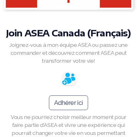
RENUADVANCED BALANCING TONER
RENUADVANCED FOAMING CLEANSER
Join ASEA Canada (Français)
Buy ASEA Redox Clay Mask
Joignez-vous à mon équipe ASEA ou passez une
REDOXEnergy
commander et découvrez comment ASEA peut
transformer votre vie!
REDOXMood
REDOXMind
ASEA VIA OMEGA
Adhérer ici
ASEA VIA BIOME
Vous ne pourriez choisir meilleur moment pour
ASEA VIA SOURCE
faire partie d'ASEA et vivre une expérience qui
pourrait changer votre vie en vous permettant
ASEA VIA LIFEMAX