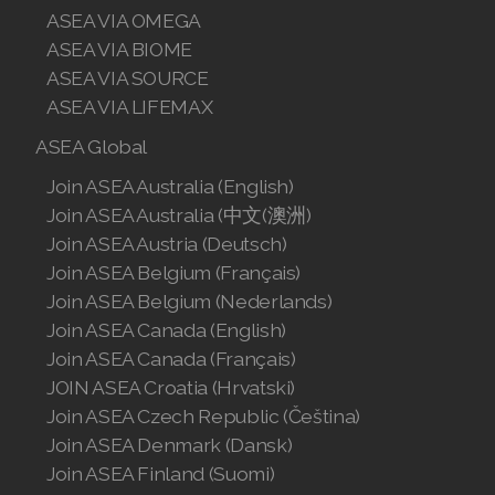
ASEA VIA OMEGA
Join ASEA Singapore (English)
ASEA VIA BIOME
Join ASEA Slovakia (Slovenský)
ASEA VIA SOURCE
ASEA VIA LIFEMAX
Join ASEA Slovenia (Slovenščina)
ASEA Global
Join ASEA Spain (Español)
Join ASEA Australia (English)
Join ASEA Australia (中文(澳洲)
Join ASEA Sweden (Svenska)
Join ASEA Austria (Deutsch)
Join ASEA Switzerland (Deutsch)
Join ASEA Belgium (Français)
Join ASEA Belgium (Nederlands)
Join ASEA Switzerland (Français)
Join ASEA Canada (English)
Join ASEA Canada (Français)
Join ASEA Taiwan (中文)
JOIN ASEA Croatia (Hrvatski)
Join ASEA Thailand (ไทย)
Join ASEA Czech Republic (Čeština)
Join ASEA Denmark (Dansk)
Join ASEA United Kingdom (English)
Join ASEA Finland (Suomi)