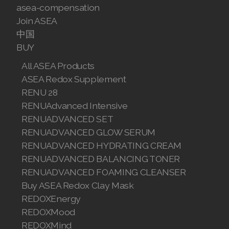
asea-compensation
Join ASEA Malaysia (English)
Join ASEA
中国
Join ASEA Malaysia (中文)
BUY
Join ASEA Mexico (Español)
All ASEA Products
ASEA Redox Supplement
Join ASEA Netherlands (Nederlands)
RENU 28
RENUAdvanced Intensive
Join ASEA New Zealand (English)
RENUADVANCED SET
Join ASEA Norway (Norsk)
RENUADVANCED GLOW SERUM
RENUADVANCED HYDRATING CREAM
Join ASEA Philippines (English)
RENUADVANCED BALANCING TONER
RENUADVANCED FOAMING CLEANSER
Join ASEA Poland (English)
Buy ASEA Redox Clay Mask
Join ASEA Portugal (Português)
REDOXEnergy
REDOXMood
Join ASEA Romania (Română)
REDOXMind