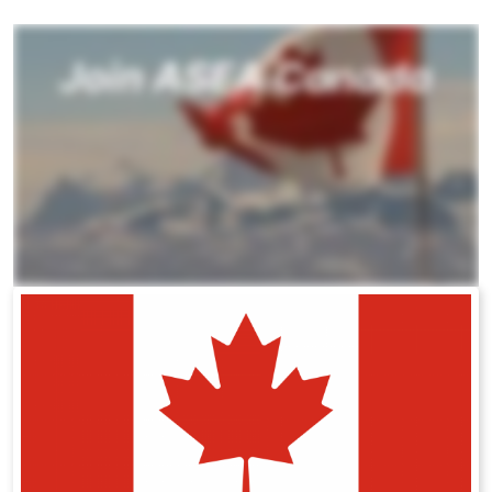
All ASEA Products
ASEA Redox Supplement
RENU 28
RENUAdvanced Intensive
RENUADVANCED SET
RENUADVANCED GLOW SERUM
RENUADVANCED HYDRATING CREAM